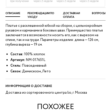
при получении
через 2 недели
через 2 недели
через 2 недели
ОПИСАНИЕ
РЕКОМЕНДАЦИИ ПО
ДОСТАВКА И
ВОПРОСЫ
УХОДУ
ОПЛАТА
Платье с расклешенной юбкой на сборке, с цельнокройным
рукавом и карманами в боковых швах. Преимущество платья
заключается в возможности носить его, как с вырезом на
спине, так и на груди. Параметры изделия: длина — 126 см,
глубина выреза — 19 см.
Состав:
100% хлопок
Артикул:
NM-017651L
Стиль:
Повседневный
Сезон:
Демисезон, Лето
ИНФОРМАЦИЯ О ДОСТАВКЕ
Доставка из сортировочного центра lio, г. Москва
ПОХОЖЕЕ