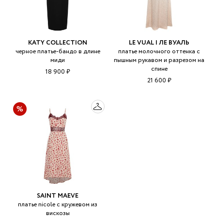
KATY COLLECTION
LE VUAL | ЛЕ ВУАЛЬ
черное платье-бандо в длине
платье молочного оттенка с
миди
пышным рукавом и разрезом на
спине
18 900 ₽
21 600 ₽
SAINT MAEVE
платье nicole с кружевом из
вискозы