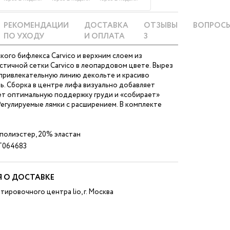
РЕКОМЕНДАЦИИ
ДОСТАВКА
ОТЗЫВЫ
ВОПРОС
ПО УХОДУ
И ОПЛАТА
3
кого бифлекса Carvico и верхним слоем из
стичной сетки Carvico в леопардовом цвете. Вырез
 привлекательную линию декольте и красиво
ь. Сборка в центре лифа визуально добавляет
ет оптимальную поддержку груди и «собирает»
 Регулируемые лямки с расширением. В комплекте
полиэстер, 20% эластан
064683
 О ДОСТАВКЕ
тировочного центра lio, г. Москва