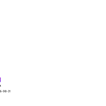
x
96-98-31