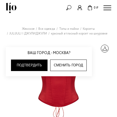
0 ₽
Женское
Вся одежда
Топы и майки
Корсеты
JULIJULI | ДЖУЛИДЖУЛИ
красный атласный корсет на шнуровке
ВАШ ГОРОД - МОСКВА?
ПОДТВЕРДИТЬ
СМЕНИТЬ ГОРОД