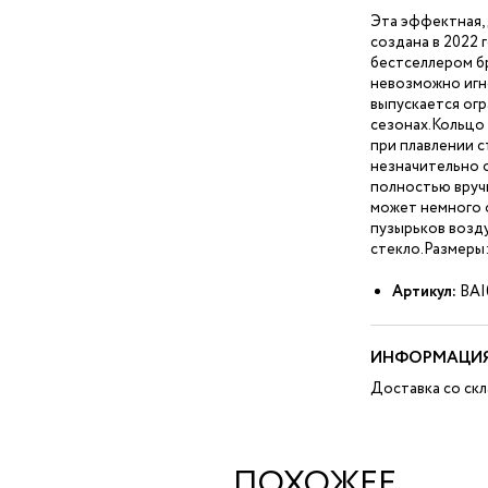
Эта эффектная, 
создана в 2022 
бестселлером бр
невозможно игн
выпускается огр
сезонах.Кольцо 
при плавлении с
незначительно о
полностью вручн
может немного 
пузырьков возд
стекло.Размеры: 
Артикул:
BAI
ИНФОРМАЦИЯ
Доставка со скл
ПОХОЖЕЕ