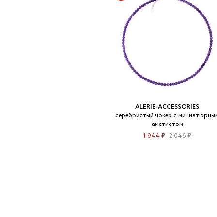
ALERIE-ACCESSORIES
серебристый чокер с миниатюрны
аметистом
1 944 ₽
2 046 ₽