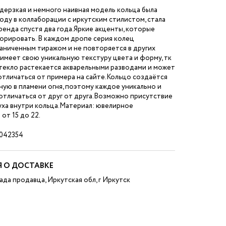
дерзкая и немного наивная модель кольца была
году в коллаборации с иркутским стилистом, стала
енда спустя два года.Яркие акценты, которые
орировать. В каждом дропе серия колец
аниченным тиражом и не повторяется в других
имеет свою уникальную текстуру цвета и форму, тк
текло растекается акварельными разводами и может
тличаться от примера на сайте.Кольцо создаётся
ую в пламени огня, поэтому каждое уникально и
отличаться от друг от друга.Возможно присутствие
уха внутри кольца.Материал: ювелирное
от 15 до 22.
042354
 О ДОСТАВКЕ
ада продавца, Иркутская обл, г Иркутск