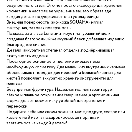
Изысканная косметичка — воплощение элегантности и
безупречного стиля. Это не просто аксессуар для хранения
косметики, а настоящее украшение вашего образа, где
каждая деталь подчёркивает статус владелицы.
Внешняя поверхность: эко-кожа SQUAMA - мягкая,
фактурная, матовая поверхность.
Подклад из атласа Luna имитирует натуральный шёлк,
создавая благородный жемчужный блеск добавляет изделию
благородное сияние.
Детали: аккуратная стёганая отделка, подчёркивающая
статусность изделия.
Просторное основное отделение вмещает всю
необходимую косметику. Два маленьких внутренних кармана
обеспечивают порядок для мелочей, а большой карман для
кистей позволяет аккуратно хранить инструменты для
макияжа.
Безупречная фурнитура. Надёжная молния гарантирует
лёгкое и плавное открывание/закрывание, а эргономичная
форма делает косметичку удобной для хранения и
переноски.
Подарите себе или своим родным: маме, подруге, сестре или
коллеге на 8 марта подарок - роскошь порядка и
элегантность в каждой детали!