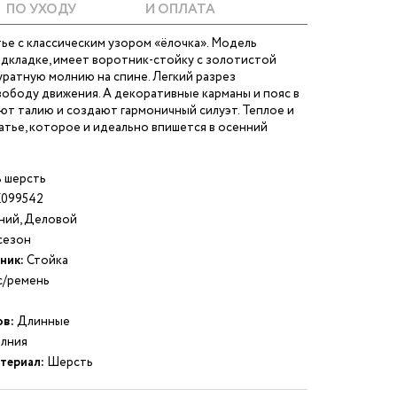
ПО УХОДУ
И ОПЛАТА
ье с классическим узором «ёлочка». Модель
одкладке, имеет воротник-стойку с золотистой
уратную молнию на спине. Легкий разрез
ободу движения. А декоративные карманы и пояс в
т талию и создают гармоничный силуэт. Теплое и
тье, которое и идеально впишется в осенний
 шерсть
099542
ний, Деловой
езон
ник:
Стойка
/ремень
ов:
Длинные
лния
териал:
Шерсть