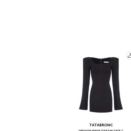
TATABRONC
черное мини платье sara с