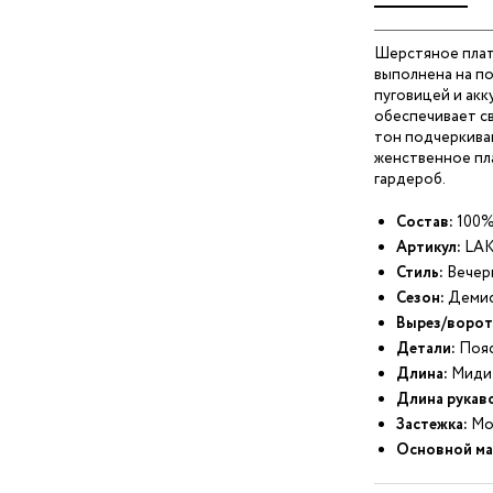
Шерстяное плат
выполнена на п
пуговицей и акк
обеспечивает св
тон подчеркиваю
женственное пла
гардероб.
Состав:
100%
Артикул:
LAK
Стиль:
Вечер
Сезон:
Демис
Вырез/ворот
Детали:
Пояс
Длина:
Миди
Длина рукав
Застежка:
Мо
Основной ма