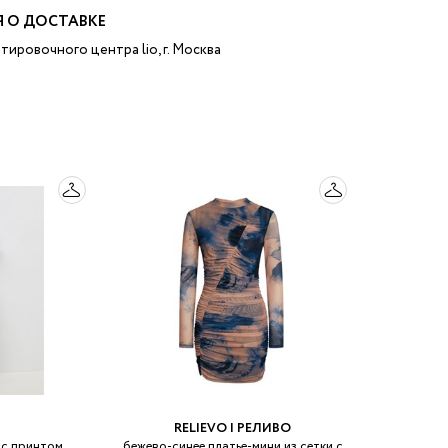
 О ДОСТАВКЕ
тировочного центра lio, г. Москва
RELIEVO | РЕЛИВО
 с принтом
бежево-синее платье-мини из сетки с