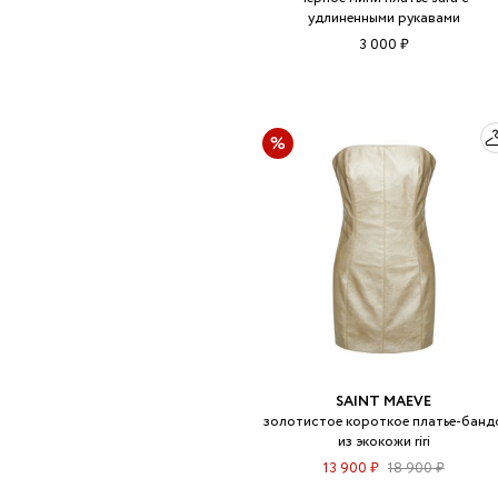
удлиненными рукавами
3 000 ₽
SAINT MAEVE
золотистое короткое платье-банд
из экокожи riri
13 900 ₽
18 900 ₽