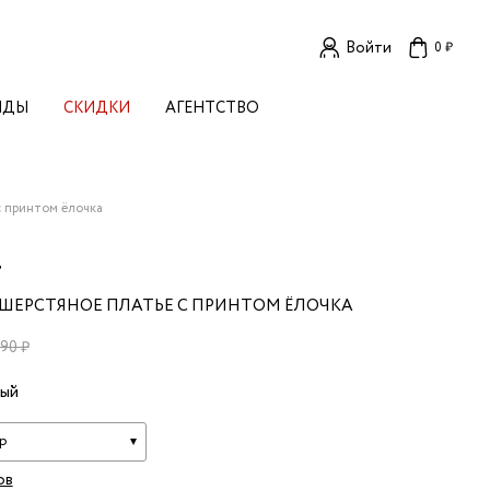
Войти
0 ₽
НДЫ
СКИДКИ
АГЕНТСТВО
ЕНСКИЕ БРЕНДЫ
OGA
TORE
I LIVE IN
с принтом ёлочка
LLSTORY
B STUDIO
T
A BUDNIK
ШЕРСТЯНОЕ ПЛАТЬЕ С ПРИНТОМ ЁЛОЧКА
AL
L'
990 ₽
TIZED
вый
R
TI
E
KA
р
ов
OK SUN