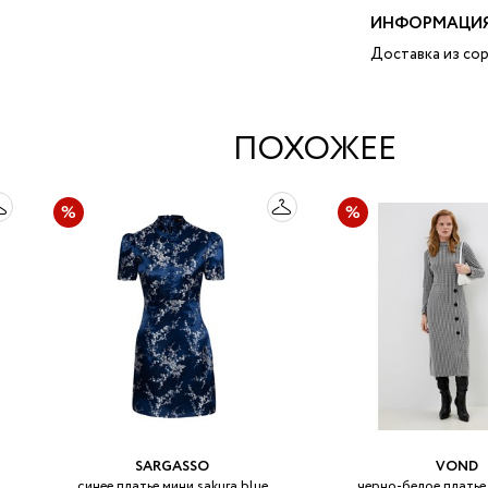
ИНФОРМАЦИЯ
Доставка из сор
ПОХОЖЕЕ
SARGASSO
VOND
синее платье мини sakura blue
черно-белое платье