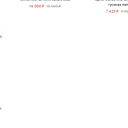
гусиная лап
14 000 ₽
15 900 ₽
7 425 ₽
9 9
о