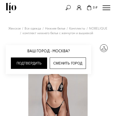
0 ₽
Женское
Вся одежда
Нижнее белье
Комплекты
NOBELIQUE
комплект нижнего белья с жемчугом и вышивкой
ВАШ ГОРОД - МОСКВА?
ПОДТВЕРДИТЬ
СМЕНИТЬ ГОРОД