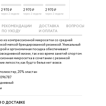
2 970 ₽
2 970 ₽
2 970 ₽
через 2 недели
через 2 недели
через 2 недели
РЕКОМЕНДАЦИИ
ДОСТАВКА
ВОПРОСЫ
ПО УХОДУ
И ОПЛАТА
но из компрессионной микросетки со средней
окой мягкой брендированной резинкой. Уникальный
крой и эргономичная посадка обеспечивают
овседневной жизни, так и во время занятий спортом.
сионная микросетка в сочетании с резинкой
е легкости, как будто белья нет вовсе.
полиэстер, 20% эластан
096787
дневный
и
 О ДОСТАВКЕ