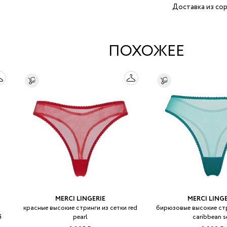
Доставка из сор
ПОХОЖЕЕ
MERCI LINGERIE
MERCI LINGE
красные высокие стринги из сетки red
бирюзовые высокие стр
й
pearl
caribbean s