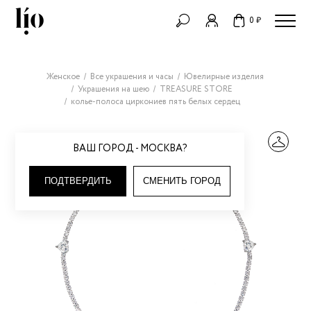
0 ₽
Женское
Все украшения и часы
Ювелирные изделия
Украшения на шею
TREASURE STORE
колье-полоса циркониев пять белых сердец
ВАШ ГОРОД - МОСКВА?
ПОДТВЕРДИТЬ
СМЕНИТЬ ГОРОД