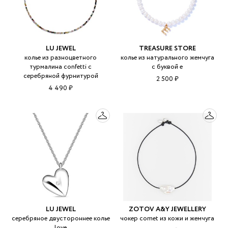
LU JEWEL
TREASURE STORE
колье из разноцветного
колье из натурального жемчуга
турмалина confetti с
с буквой e
серебряной фурнитурой
2 500 ₽
4 490 ₽
LU JEWEL
ZOTOV A&Y JEWELLERY
серебряное двустороннее колье
чокер comet из кожи и жемчуга
love