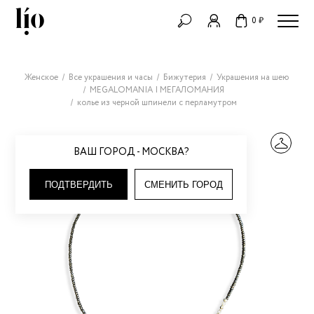
0 ₽
Женское
Все украшения и часы
Бижутерия
Украшения на шею
MEGALOMANIA | МЕГАЛОМАНИЯ
колье из черной шпинели с перламутром
ВАШ ГОРОД - МОСКВА?
ПОДТВЕРДИТЬ
СМЕНИТЬ ГОРОД