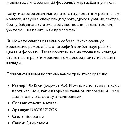
Новый год, 14 февраля, 23 февраля, 8 марта, День учителя.
Кому: молодожёнам, маме, папе, отцу, крёстным родителям,
коллеге, девушке, свекрови, подруге, другу, мужчине, сестре,
брату, бабушке для дома, дедушке, воспитателю, гостям,
учителю — на память или просто так.
Вы можете самостоятельно собрать эксклюзивную
коллекцию рамок для фотографий, комбинируя разные
цвета и форматы. Такая композиция на столе или комоде
станет центральным элементом декора, притягивающим
взгляды.
Позвольте вашим воспоминаниям храниться красиво.
Размер:
10х15 см (формат А6). Можно использовать как в
вертикальном, так и в горизонтальном положении — это
даёт полную свободу в композиции.
Состав:
стекло, металл
Артикул:
NAV015212OS
Стиль:
Вечерний
Сезон:
Демисезон