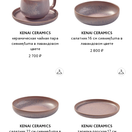
KENAI CERAMICS
KENAI CERAMICS
керамическая чайная пара
салатник 16 см сияние/luma в
сияние/luma в лавандовом
лавандовом цвете
цвете
2 800 ₽
2 700 ₽
KENAI CERAMICS
KENAI CERAMICS
салатник 22 см сияние/luma в
тарелка плоская 17 см