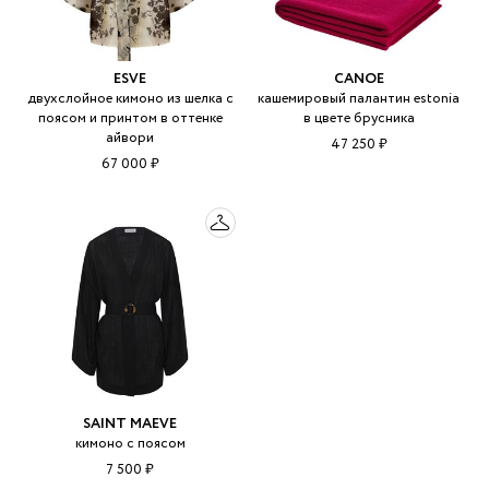
ESVE
CANOE
двухслойное кимоно из шелка с
кашемировый палантин estonia
поясом и принтом в оттенке
в цвете брусника
айвори
47 250 ₽
67 000 ₽
SAINT MAEVE
кимоно с поясом
7 500 ₽