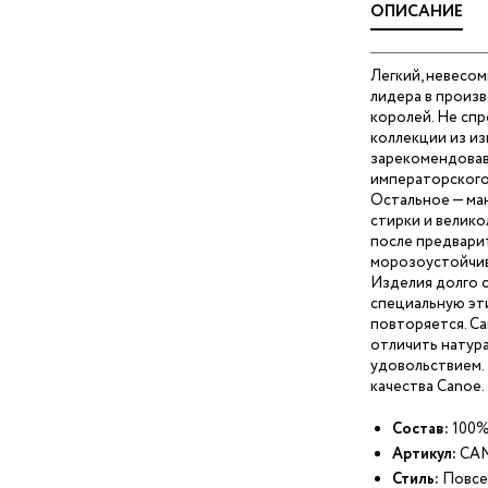
ОПИСАНИЕ
Легкий, невесом
лидера в произ
королей. Не спро
коллекции из и
зарекомендовавш
императорского
Остальное — ма
стирки и велико
после предварит
морозоустойчив
Изделия долго 
специальную эт
повторяется. Ca
отличить натура
удовольствием.
качества Canoe.
Состав:
100%
Артикул:
CAN
Стиль:
Повсе