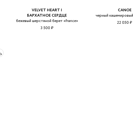
VELVET HEART |
CANOE
м
БАРХАТНОЕ СЕРДЦЕ
черный кашемировый 
бежевый шерстяной берет «france»
22 050 ₽
3 500 ₽