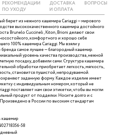
РЕКОМЕНДАЦИИ
ДОСТАВКА
ВОПРОСЫ
ПО УХОДУ
И ОПЛАТА
ый берет из нежного кашемира Cariaggi — мирового
водстве высококачественного кашемира достойного
ста Brunelo Cuccineli , Kiton, Brioni делают свои
зносостойкого, комфортного и хорошо себя
его 100% кашемира Cariaggi. Мы взяли у
 бренда самое лучшее — благородный кашемир.
ниакальный уровень качества производства, нежной
лепную посадку, добавили сами. Структура кашемира
ельной обработки приобретает легкость, мягкость,
ость, становится пушистой, непродуваемой.
сохраняют заданную форму. Каждое изделие имеет
икетку с индивидуальным номером, который не
riaggi поставляет нам свои этикетки, чтобы вы могли
льный продукт от подделки. Носите долго и с
 Произведено в России по высоким стандартам
 кашемир
02718356-58
дневный