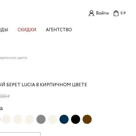
Войти
0 ₽
НДЫ
СКИДКИ
АГЕНТСТВО
ЕНСКИЕ БРЕНДЫ
OGA
TORE
I LIVE IN
кирпичном цвете
LLSTORY
B STUDIO
A BUDNIK
 БЕРЕТ LUCIA В КИРПИЧНОМ ЦВЕТЕ
AL
L'
050 ₽
TIZED
ый
R
TI
E
KA
OK SUN