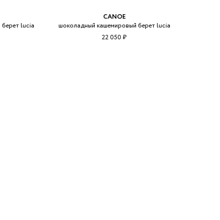
CANOE
берет lucia
шоколадный кашемировый берет lucia
22 050 ₽