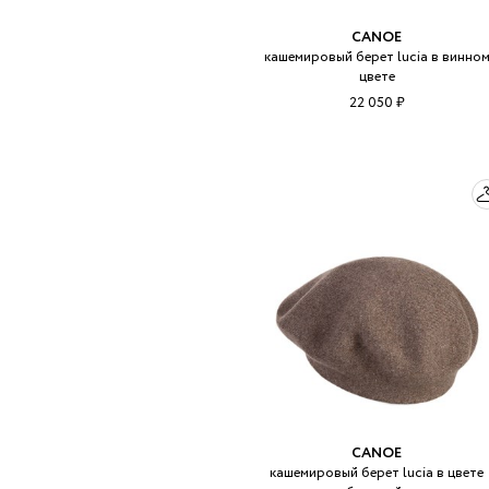
CANOE
кашемировый берет lucia в винно
цвете
22 050 ₽
CANOE
кашемировый берет lucia в цвете