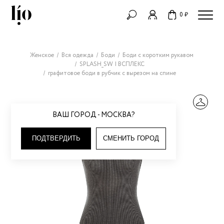
0 ₽
Женское
Вся одежда
Боди
Боди с коротким рукавом
SPLASH_SW | ВСПЛЕКС
графитовое боди в рубчик с вырезом на спине
ВАШ ГОРОД - МОСКВА?
ПОДТВЕРДИТЬ
СМЕНИТЬ ГОРОД