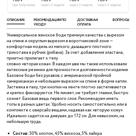
788 ₽
788 ₽
788 ₽
788 ₽
при получении
через 2 недели
через 2 недели
через 2 недели
ОПИСАНИЕ
РЕКОМЕНДАЦИИ ПО
ДОСТАВКА И
ВОПРОСЫ
УХОДУ
ОПЛАТА
Универсальное женское боди премиум качества с вырезом
на спине и округлым вырезом в воротниковой зоне —
комфортная модель из мягкого, дышащего плотного
трикотажа в рубчик (рибана). За счет добавления эластана,
приятно прилегает к телу
словно «вторая кожа». В каждом шве мы также использовали
латексные резинки для прочности и долговечности изделия.
Базовое боди без рукавов, с американской проймой
«американка» и небольшим вырезом на спине в форме капли.
Застежка в паху, три кнопки на ленте плотно застегиваются
и крепко фиксируются. Не линяет, не требует глажки, быстро
сохнет. Базовая вещь первого слоя. Рекомендуем иметь
топы в разных цветах. Удобно носить самостоятельно или в
комплекте с оверсайз вещами, надевая как «вторую кожу».
Идеально садится на девушек до 172 см. Для невысоких, на
небольшую грудь.
Состав:
50% хлопок, 45% вискоза, 5% лайкра