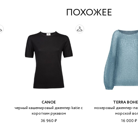
ПОХОЖЕЕ
CANOE
TERRA BOHE
з
черный кашемировый джемпер katie с
мохеровый джемпер-пау
коротким рукавом
морской во
36 960 ₽
16 000 ₽