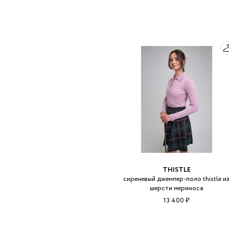
THISTLE
сиреневый джемпер-поло thistle и
шерсти мериноса
13 400 ₽