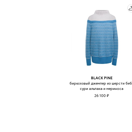
BLACK PINE
бирюзовый джемпер из шерсти беб
сури альпака и мериноса
26 100 ₽