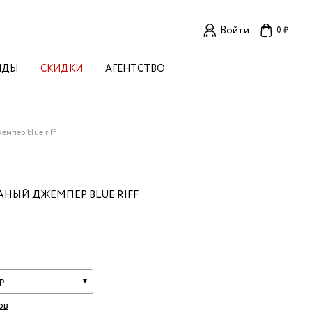
Войти
0 ₽
НДЫ
СКИДКИ
АГЕНТСТВО
ЕНСКИЕ БРЕНДЫ
OGA
TORE
I LIVE IN
мпер blue riff
LLSTORY
B STUDIO
A BUDNIK
АНЫЙ ДЖЕМПЕР BLUE RIFF
AL
L'
TIZED
R
TI
E
KA
р
ов
OK SUN