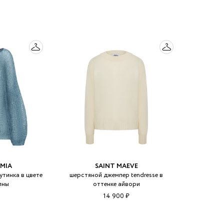
MIA
SAINT MAEVE
тинка в цвете
шерстяной джемпер tendresse в
лны
оттенке айвори
14 900 ₽