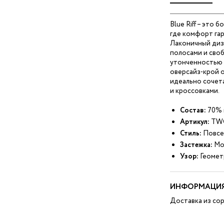
Blue Riff – это 
где комфорт га
Лаконичный диз
полосами и сво
утонченностью 
оверсайз-крой 
идеально сочет
и кроссовками.
Состав:
70% 
Артикул:
TW
Стиль:
Повсе
Застежка:
Мо
Узор:
Геомет
ИНФОРМАЦИЯ
Доставка из сор