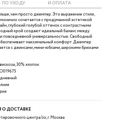
ПО УХОДУ
И ОПЛАТА
больше, чем просто джемпер. Это выражение стиля,
рмонично сочетается с продуманной эстетикой.
айн, глубокий голубой оттенок с контрастными
бодный крой создают идеальный баланс между
и повседневной универсальностью. Свободный
обеспечивает максимальный комфорт. Джемпер
ается с джинсами, мини-юбками, широкими брюками
вискоза, 30% хлопок
O019675
дневный
лния
рия
 О ДОСТАВКЕ
тировочного центра lio, г. Москва