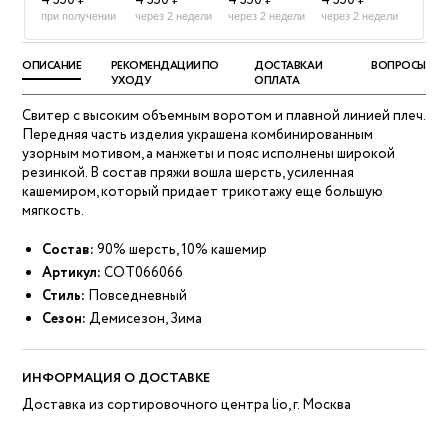
4 350 ₽
4 350 ₽
4 350 ₽
4 350 ₽
при получении
через 2 недели
через 2 недели
через 2 недели
ОПИСАНИЕ
РЕКОМЕНДАЦИИ ПО
ДОСТАВКА И
ВОПРОСЫ
УХОДУ
ОПЛАТА
Свитер с высоким объемным воротом и плавной линией плеч.
Передняя часть изделия украшена комбинированным
узорным мотивом, а манжеты и пояс исполнены широкой
резинкой. В состав пряжи вошла шерсть, усиленная
кашемиром, который придает трикотажу еще большую
мягкость.
Состав:
90% шерсть, 10% кашемир
Артикул:
COT066066
Стиль:
Повседневный
Сезон:
Демисезон, Зима
ИНФОРМАЦИЯ О ДОСТАВКЕ
Доставка из сортировочного центра lio, г. Москва