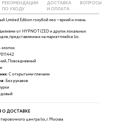
РЕКОМЕНДАЦИИ
ДОСТАВКА
ВОПРОСЫ
ПО УХОДУ
И ОПЛАТА
й Limited Edition голубой лео —яркий и очень
зделиями от HYPNOTIZED и других локальных
дов, представленных на маркетплейсе lio.
 хлопок
011442
ний, Повседневный
и
ник:
С открытыми плечами
ов:
Без рукавов
урки
рдовый
 О ДОСТАВКЕ
тировочного центра lio, г. Москва