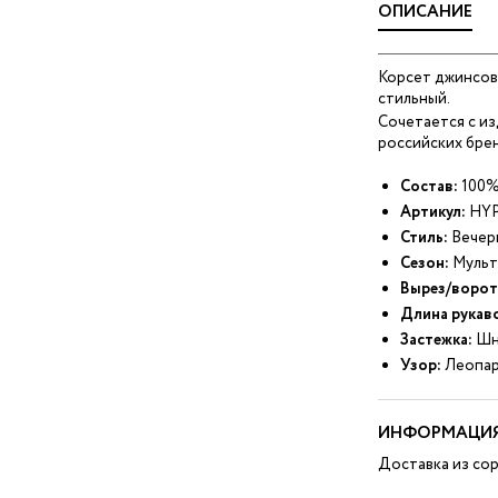
ОПИСАНИЕ
Корсет джинсовы
стильный.
Сочетается с и
российских брен
Состав:
100%
Артикул:
HYP
Стиль:
Вечер
Сезон:
Мульт
Вырез/ворот
Длина рукав
Застежка:
Шн
Узор:
Леопа
ИНФОРМАЦИЯ
Доставка из сор