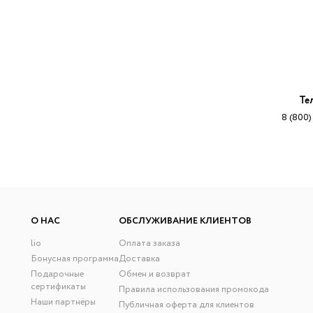
Те
8 (800)
О НАС
ОБСЛУЖИВАНИЕ КЛИЕНТОВ
lio
Оплата заказа
Бонусная программа
Доставка
Подарочные
Обмен и возврат
сертификаты
Правила использования промокода
Наши партнёры
Публичная оферта для клиентов