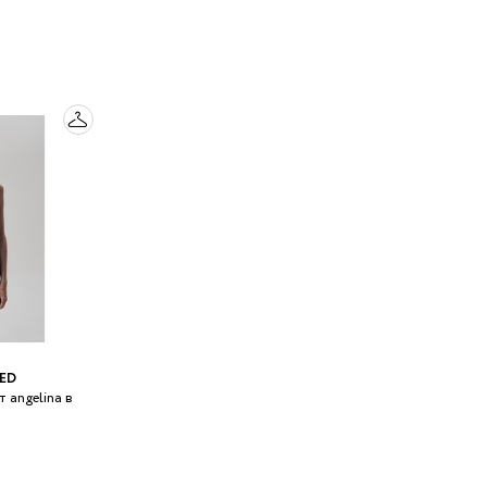
ED
 angelina в