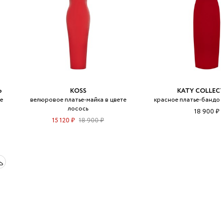
Ь
KOSS
KATY COLLE
е
велюровое платье-майка в цвете
красное платье-бандо
лосось
18 900 ₽
15 120 ₽
18 900 ₽