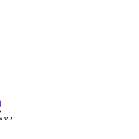
x
96-98-31