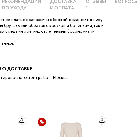
РЕКОМЕНДАЦИИ
ДОСТАВКА
ОТЗЫВЫ
ВОПРОС
ПО УХОДУ
И ОПЛАТА
1
тнее платье с запахом и оборкой-воланом по низу
я брутальный образов с косухой и ботинками, так и
х с кедами и легких с плетеными босоножками.
 тенсел
 О ДОСТАВКЕ
тировочного центра lio, г. Москва