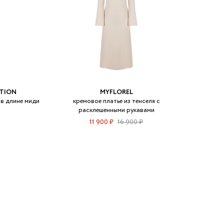
CTION
MYFLOREL
 в длине миди
кремовое платье из тенселя с
расклешенными рукавами
11 900 ₽
16 900 ₽