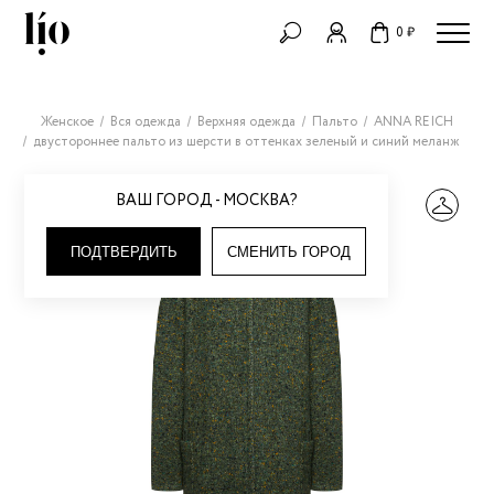
0 ₽
Женское
Вся одежда
Верхняя одежда
Пальто
ANNA REICH
двустороннее пальто из шерсти в оттенках зеленый и синий меланж
ВАШ ГОРОД - МОСКВА?
ПОДТВЕРДИТЬ
СМЕНИТЬ ГОРОД