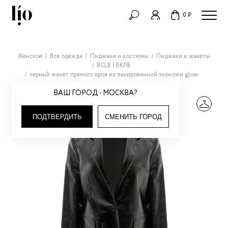
0 ₽
Женское
Вся одежда
Пиджаки и костюмы
Пиджаки и жакеты
BCLB | БКЛБ
черный жакет прямого кроя из лакированной экокожи glow
ВАШ ГОРОД - МОСКВА?
ПОДТВЕРДИТЬ
СМЕНИТЬ ГОРОД