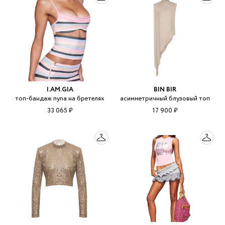
I.AM.GIA
BIN BIR
топ-бандаж nyna на бретелях
асимметричный блузовый топ
33 065 ₽
17 900 ₽