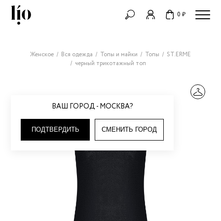
0 ₽
Женское
Вся одежда
Топы и майки
Топы
ST.ERME
черный трикотажный топ
ВАШ ГОРОД - МОСКВА?
ПОДТВЕРДИТЬ
СМЕНИТЬ ГОРОД