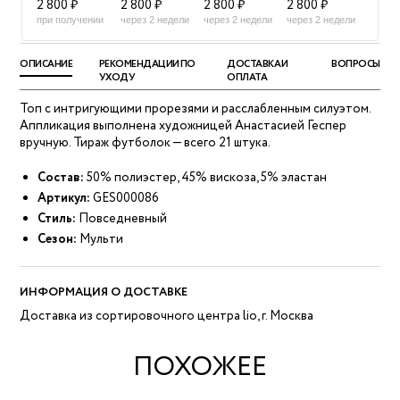
2 800 ₽
2 800 ₽
2 800 ₽
2 800 ₽
при получении
через 2 недели
через 2 недели
через 2 недели
ОПИСАНИЕ
РЕКОМЕНДАЦИИ ПО
ДОСТАВКА И
ВОПРОСЫ
УХОДУ
ОПЛАТА
Топ с интригующими прорезями и расслабленным силуэтом.
Аппликация выполнена художницей Анастасией Геспер
вручную. Тираж футболок — всего 21 штука.
Состав:
50% полиэстер, 45% вискоза, 5% эластан
Артикул:
GES000086
Стиль:
Повседневный
Сезон:
Мульти
ИНФОРМАЦИЯ О ДОСТАВКЕ
Доставка из сортировочного центра lio, г. Москва
ПОХОЖЕЕ