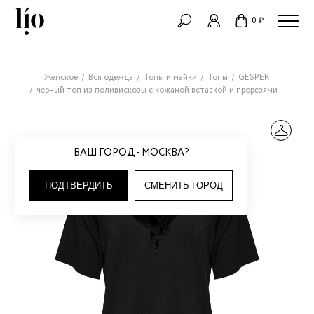
0 ₽
Женское
Вся одежда
Топы и майки
Топы
GESPER
черный топ из поливискозы с кожаной вставкой и прорезями
ВАШ ГОРОД - МОСКВА?
ПОДТВЕРДИТЬ
СМЕНИТЬ ГОРОД