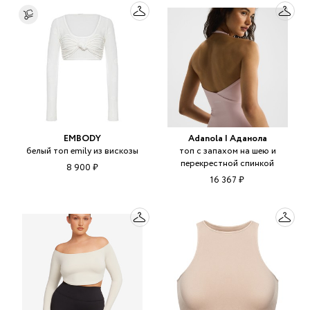
EMBODY
Adanola | Аданола
белый топ emily из вискозы
топ с запахом на шею и
перекрестной спинкой
8 900 ₽
16 367 ₽