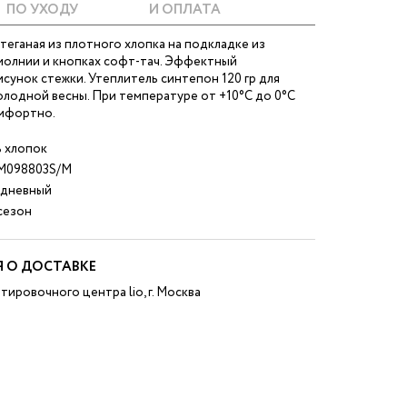
ПО УХОДУ
И ОПЛАТА
теганая из плотного хлопка на подкладке из
 молнии и кнопках софт-тач. Эффектный
сунок стежки. Утеплитель синтепон 120 гр для
олодной весны. При температуре от +10°C до 0°C
мфортно.
 хлопок
098803S/M
дневный
езон
 О ДОСТАВКЕ
тировочного центра lio, г. Москва