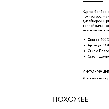
Куртка бомбер с
полиэстера. На
дизайнерский ри
теплой зимы – х
максимально ко
Состав:
100%
Артикул:
COM
Стиль:
Повсе
Сезон:
Демис
ИНФОРМАЦИЯ
Доставка из сор
ПОХОЖЕЕ