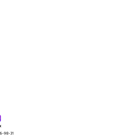
x
96-98-31