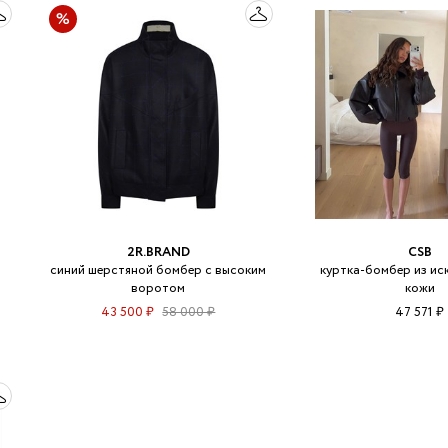
2R.BRAND
CSB
синий шерстяной бомбер с высоким
куртка-бомбер из ис
воротом
кожи
43 500 ₽
58 000 ₽
47 571 ₽