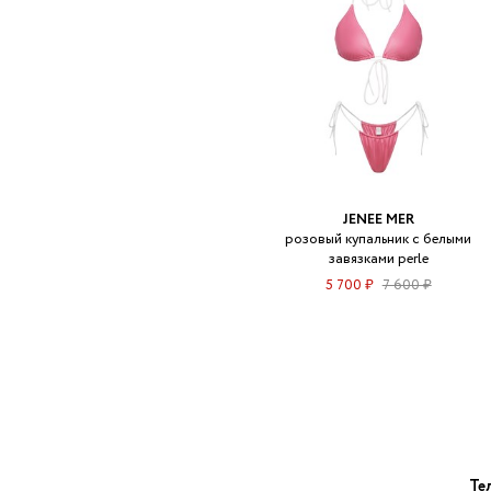
JENEE MER
розовый купальник с белыми
завязками perle
5 700 ₽
7 600 ₽
Те