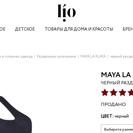
ОЕ
ДЕТСКОЕ
ТОВАРЫ ДЛЯ ДОМА И КРАСОТЫ
БРЕ
M
R
ВСЕ СУМКИ
ВСЕ СУМКИ
ДЛЯ МАЛЫШЕЙ
КАНЦЕЛЯРИЯ И ДОСУГ
ВСЕ ТОВАРЫ ДЛЯ СПОРТА
ВСЕ МУЖСКИЕ БРЕНДЫ
ВСЕ БРЕНДЫ
ВСЕ БРЕНДЫ
ВСЕ Ж
АКСЕССУАРЫ
АКСЕССУАРЫ
НАСТОЛЬНЫЕ ИГРЫ
СПОРТИВНЫЕ ЛЕГИНСЫ
CLOSER MOSCOW
PIMPOLLO
PUR PUR BEAUTY
ALO Y
MARINA BORISOVA
premium
RIRI
РЮКЗАКИ
РЮКЗАКИ
КАНЦЕЛЯРИЯ
ШОРТЫ И ВЕЛОСИПЕДКИ
ГАДЮКА
DANMARALEX
KENAI CERAMICS
ADAS
MARINA BUDNIK | МАРИНА
ROVELIA
СУМКИ
СУМКИ
АРОМАТИЗАТОРЫ ДЛЯ
СПОРТИВНЫЕ КОМПЛЕКТЫ
A17
AMUR BY MARUSHIK
NOTERA
DRESS 
и и пляжная одежда
Раздельные купальники
MAYA LA PLAYA
черный раздел
БУДНИК
premium
АВТО
S
ИНВЕНТАРЬ ДЛЯ СПОРТА
ALL HUMAN
N|N KIDS
FLORGANICA
TESSE
MASS.CORPORATION |
ВСЕ УКРАШЕНИЯ И ЧАСЫ
SAINT MAEVE
СПОРТИВНЫЕ ТОПЫ
NOT SMALL
KIDSANTE
BOCA AROMA
JANE 
МАСС.КОРПОРАЦИЯ
MAYA LA
БИЖУТЕРИЯ
ЛОНГСЛИВЫ
THE PORTFOLIO
MELIA
TONKA
MARIN
SANDS | ПЕСКИ
MERCI LINGERIE
ЮВЕЛИРНЫЕ ИЗДЕЛИЯ
СПОРТИВНЫЕ ПЛАТЬЯ
CUDGI
BUG LOVERS
ARTHAIR CARE
HER'S
ЧЕРНЫЙ РАЗД
SHU
MOLLEN
premium
АНОРАКИ
MARGIMULA
BINKY931
DEAR DIARY
LE VU
SKIMS | СКИМС
ЮБКИ
THE GRACH
KATYBELLA
PARAPETE
LARISO
S | СКИМС
I.AM.GIA
AKSENTIE | АКСЕНТ
MON CELESTINE | МОН
SLVG
premium
CHOOMPU
GRAIL
SUITE №59
HYPNO
СЕЛЕСТИН
ПРОДАНО
LAMPANTE
METEORE
BIN BI
SPIRIT OF INSIGHT
О-РОЗОВЫЙ
MOONKA
premium
МЮЛИ NOORI
ПЛАТЬЕ В
CEO’S MORALE
STELLA FRAGRANCE
DICOR
ТОП С
КОРИЧНЕВОМ ЦВЕТ
30 238 ₽
STELLA FRAGRANC
ЦВЕТ:
черный
MOREISH | МОРИШ
MOON
МЕТРИЧНЫМ
16 500 ₽
T
ВЕРХОМ
MYFLOREL
AN-VI
Выберите разме
THE VOW | ЗЭ ВАУ
LEE D
11 653 ₽