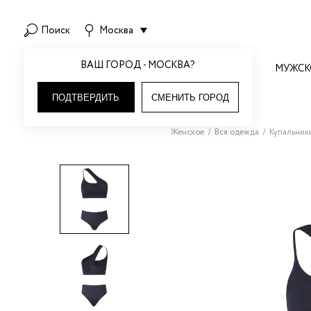
Поиск
Москва
ВАШ ГОРОД - МОСКВА?
НОВОЕ
ЖЕНСКОЕ
МУЖСК
2
D
НОВИНКИ МЕСЯЦА
ВСЯ ОДЕЖДА
ВСЯ ОДЕЖДА
ДЛЯ МАЛЬЧИКОВ
ТОВАРЫ ДЛЯ ДОМА
ВСЯ ОБУВЬ
ВСЕ АКСЕССУАРЫ
ДЛЯ ДЕВОЧЕК
КОСМЕТИКА И УХОД
ПОДТВЕРДИТЬ
СМЕНИТЬ ГОРОД
НОВЫЕ БРЕНДЫ
ПЛАТЬЯ
ФУТБОЛКИ И ПОЛО
АКСЕССУАРЫ
ДЕКОР ДЛЯ ДОМА
БОТИЛЬОНЫ
РЕМНИ И ПОДТЯЖКИ
АКСЕССУАРЫ
ТЕХНИКА ДЛЯ КРАСОТЫ И
2R.BRAND
DEZMOND
ЗДОРОВЬЯ
ЮБКИ И БАСКИ
ХУДИ И СВИТШОТЫ
БРЮКИ
СВЕЧИ
САПОГИ
ГОЛОВНЫЕ УБОРЫ
БРЮКИ
DICORTI
A
ПАРФЮМЕРИЯ
СВИТЕРЫ И ТРИКОТАЖ
ВЕРХНЯЯ ОДЕЖДА
ВОДОЛАЗКИ
АРОМАТЫ ДЛЯ ДОМА
ТУФЛИ
ГАЛСТУКИ И ЗАПОНКИ
ВОДОЛАЗКИ
Женское
Вся одежда
Купальник
ACT | АКТ
ВИТАМИНЫ И БАДЫ
DIVNAYA IVA
ХУДИ И СВИТШОТЫ
БРЮКИ
ГОЛОВНЫЕ УБОРЫ
ПОСТЕЛЬНОЕ БЕЛЬЕ
ШЛЕПАНЦЫ
ПЕРЧАТКИ И ВАРЕЖКИ
ГОЛОВНЫЕ УБОРЫ
УХОД ДЛЯ ВОЛОС
ADANOLA | АДАНОЛА
E
ТОПЫ И МАЙКИ
РУБАШКИ
ДЖЕМПЕРЫ И ПОЛО
ПОСУДА И АКСЕССУАРЫ
ЛОФЕРЫ
ШАРФЫ И ПЛАТКИ
ДЖЕМПЕРЫ И ПОЛО
УХОД ЗА ЛИЦОМ
РУБАШКИ И БЛУЗЫ
НОСКИ И ГЕТРЫ
ЖАКЕТЫ
БАЛЕТКИ
ЖАКЕТЫ
AGALISIO
EMBODY
ВСЕ УКРАШЕНИЯ
УХОД ДЛЯ ТЕЛА
БРЮКИ
ОДЕЖДА ДЛЯ ДОМА
ЖИЛЕТЫ
МЮЛИ
ЖИЛЕТЫ
AKSENTIE | АКСЕНТИ
ESVE
premium
ДЛЯ ВАННЫ И ДУША
БИЖУТЕРИЯ
ШОРТЫ
ПИДЖАКИ И КОСТЮМЫ
КАРДИГАНЫ
КАРДИГАНЫ
ВСЕ АКСЕССУАРЫ
МАНИКЮР
ALO YOGA
G
ЮВЕЛИРНЫЕ ИЗДЕЛИЯ
ПИДЖАКИ И КОСТЮМЫ
НИЖНЕЕ БЕЛЬЕ
КОМБИНЕЗОНЫ И СЛИПЫ
КОМБИНЕЗОНЫ И СЛИПЫ
I.AM.GIA
SKIM
МАКИЯЖ
ГОЛОВНЫЕ УБОРЫ
GK MOSCOW
ANIRAK | АНИРАК
ДЖИНСЫ
ДЖИНСЫ
КОСТЮМЫ
КОСТЮМЫ
НАБОРЫ И ПОДАРКИ
АКСЕССУАРЫ ДЛЯ ВОЛОС
ОДЕЖДА ДЛЯ ДОМА
КУРТКИ И ПАЛЬТО
КУРТКИ И ПАЛЬТО
GNATOVSKA | ГНАТОВСКА
AZUR
МИНИ-ПЛАТЬЕ
НЕЖН
ПЕРЧАТКИ И ВАРЕЖКИ
НИЖНЕЕ БЕЛЬЕ
ПИЖАМА
ПИЖАМА
БАНДАЖ VESPERA
H
B
РЕМНИ И ПОЯСА
ФУТБОЛКИ И ПОЛО
ПЛАТЬЯ
ПЛАТЬЯ
АСИМ
33 065 ₽
HYPNOTIZED
BARBINO MAISON
premium
ШАРФЫ И МАНИШКИ
РУБАШКА
РУБАШКА
ОЧКИ
I
СВИТЕРЫ
BCLB | БКЛБ
СВИТЕРЫ