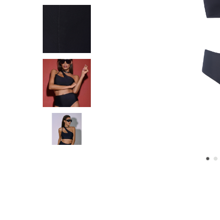
КЛЮЧНИЦЫ И БРЕЛОКИ
ФУТБОЛКИ
ТУФЛИ
I.AM.GIA
BIN BIR
premium
КОСМЕТИЧКИ
ХУДИ И ТОЛСТОВКИ
ФУТБОЛКИ
J
BORNIN__22
premium
КОШЕЛЬКИ И ВИЗИТНИЦЫ
ХУДИ И ТОЛСТОВКИ
JADED LONDON
ОБЛОЖКИ ДЛЯ
BRIGHT ME
ЮБКИ
ДОКУМЕНТОВ
JENJA
BUBLIKAIM
ЧЕХЛЫ ДЛЯ ТЕЛЕФОНОВ И
НАУШНИКОВ
JULIJULI | ДЖУЛИДЖУЛИ
C
БРОШИ
K
CANOE
КОМПЛЕКТЫ
KATY COLLECTION
CARHARTT WIP
L
CHIQUES
LAMORE | ЛАМОРЕ
CLO | КЛО
LAPEAL
premium
CLOSER MOSCOW
LARISOL'
CODICI
premium
LE VUAL | ЛЕ ВУАЛЬ
CSB
LORER RUSSIA | ЛОРЭ РОС
LU JEWEL
LUNEA | ЛУНЕА