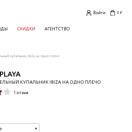
Войти
0 ₽
НДЫ
СКИДКИ
АГЕНТСТВО
ЕНСКИЕ БРЕНДЫ
OGA
TORE
I LIVE IN
ьный купальник ibiza на одно плечо
LLSTORY
B STUDIO
 PLAYA
A BUDNIK
ЕЛЬНЫЙ КУПАЛЬНИК IBIZA НА ОДНО ПЛЕЧО
AL
1 отзыв
L'
И
TIZED
R
TI
Е
E
KA
р
OK SUN