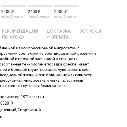
2 100 ₽
2 100 ₽
2 100 ₽
через 2 недели
через 2 недели
через 2 недели
РЕКОМЕНДАЦИИ
ДОСТАВКА
ВОПРОСЫ
ПО УХОДУ
И ОПЛАТА
й чашкой из компрессионной микросетки с
ируемыми бретелями из брендированной резинки и
добной и прочной застежкой в тон цвета.
работанная технологами посадка обеспечивает
ей и большой груди, позволяя чувствовать себя
вседневной жизни и при повышенной активности.
рессионная микросетка и мягкая эластичная
 эффект отсутствия белья на теле.
полиэстер, 18% эластан
032819
дневный, Спортивный
и