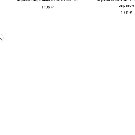
черный спортивный топ из хлопка
черный бельевой топ
вырезом
1 139 ₽
1 311 ₽