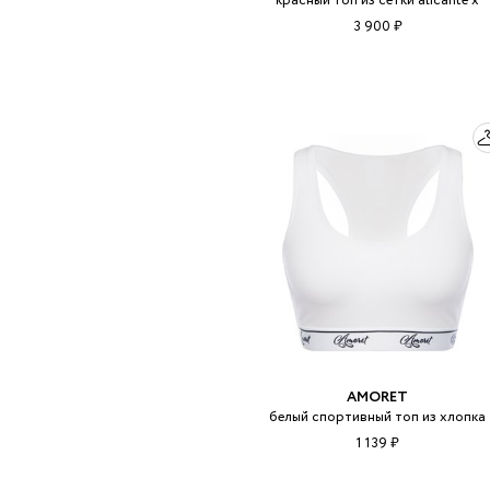
красный топ из сетки alicante x
3 900 ₽
AMORET
белый спортивный топ из хлопка
1 139 ₽