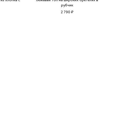
 из хлопка с
бежевый топ на широких бретелях в
рубчик
2 790 ₽