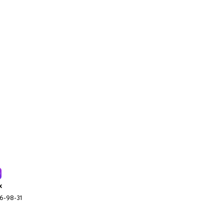
x
96-98-31