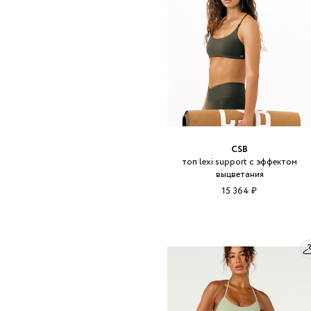
CSB
топ lexi support с эффектом
выцветания
15 364 ₽