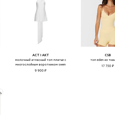
ACT | АКТ
CSB
молочный атласный топ-платье с
топ eden из тка
многослойным воротником swen
17 750 ₽
9 900 ₽