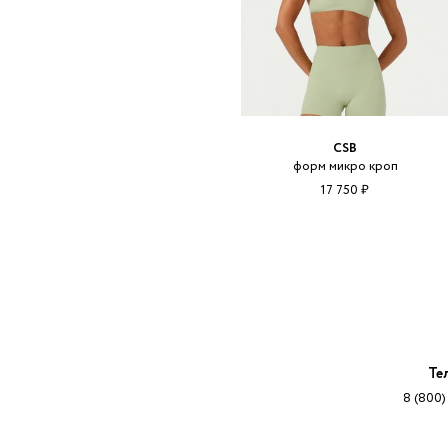
CSB
форм микро кроп
17 750 ₽
Те
8 (800)