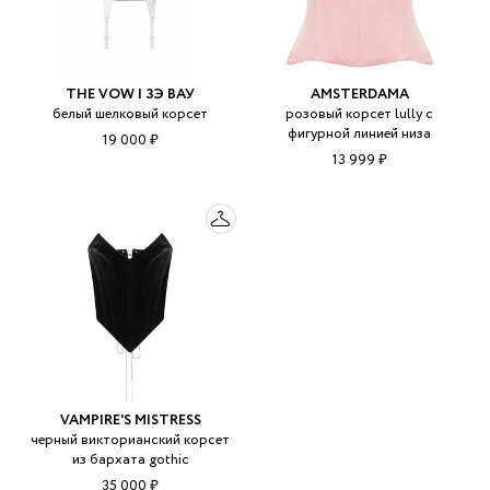
THE VOW | ЗЭ ВАУ
AMSTERDAMA
белый шелковый корсет
розовый корсет lully с
фигурной линией низа
19 000 ₽
13 999 ₽
VAMPIRE'S MISTRESS
черный викторианский корсет
из бархата gothic
35 000 ₽