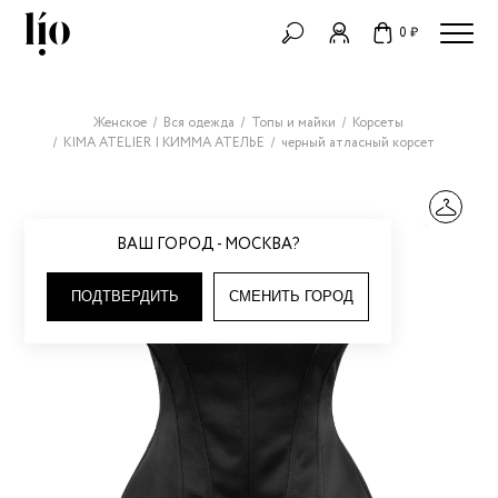
0 ₽
Женское
Вся одежда
Топы и майки
Корсеты
KIMA ATELIER | КИММА АТЕЛЬЕ
черный атласный корсет
ВАШ ГОРОД - МОСКВА?
ПОДТВЕРДИТЬ
СМЕНИТЬ ГОРОД