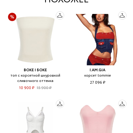
BOKE | БОКЕ
I.AM.GIA
топ с корсетной шнуровкой
корсет tommie
сливочного оттенка
27 096 ₽
10 900 ₽
15 900 ₽