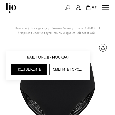
0 ₽
Женское
Вся одежда
Нижнее белье
Трусы
AMORET
черные высокие трусы-слипы с кружевной вставкой
ВАШ ГОРОД - МОСКВА?
ПОДТВЕРДИТЬ
СМЕНИТЬ ГОРОД