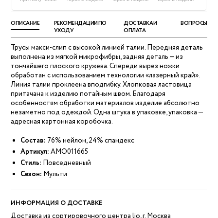
ОПИСАНИЕ
РЕКОМЕНДАЦИИ ПО
ДОСТАВКА И
ВОПРОСЫ
УХОДУ
ОПЛАТА
Трусы макси-слип с высокой линией талии. Передняя деталь
выполнена из мягкой микрофибры, задняя деталь — из
тончайшего плоского кружева. Спереди вырез ножки
обработан с использованием технологии «лазерный край».
Линия талии проклеена вподгибку. Хлопковая ластовица
притачана к изделию потайным швом. Благодаря
особенностям обработки материалов изделие абсолютно
незаметно под одеждой. Одна штука в упаковке, упаковка —
адресная картонная коробочка.
Состав:
76% нейлон, 24% спандекс
Артикул:
AMO011665
Стиль:
Повседневный
Сезон:
Мульти
ИНФОРМАЦИЯ О ДОСТАВКЕ
Доставка из сортировочного центра lio, г. Москва