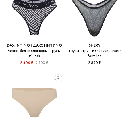
DAX INTIMO | ДАКС ИНТИМО
SHEXY
черно-белые хлопковые трусы
трусы-стринги shexyunderwear
zik zak
form leo
2 400 ₽
2 700 ₽
2 890 ₽