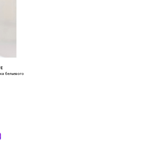
UE
ка бельевого