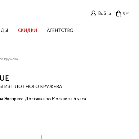
Войти
0 ₽
НДЫ
СКИДКИ
АГЕНТСТВО
ЕНСКИЕ БРЕНДЫ
OGA
TORE
I LIVE IN
го кружева
LLSTORY
B STUDIO
UE
A BUDNIK
Ы ИЗ ПЛОТНОГО КРУЖЕВА
AL
L'
а Экспресс-Доставка по Москве за 4 часа
TIZED
R
TI
E
KA
OK SUN