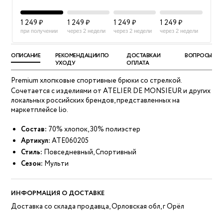
1 249 ₽
1 249 ₽
1 249 ₽
1 249 ₽
при получении
через 2 недели
через 2 недели
через 2 недели
ОПИСАНИЕ
РЕКОМЕНДАЦИИ ПО
ДОСТАВКА И
ВОПРОСЫ
УХОДУ
ОПЛАТА
Premium хлопковые cпортивные брюки со стрелкой.
Сочетается с изделиями от ATELIER DE MONSIEUR и других
локальных российских брендов, представленных на
маркетплейсе lio.
Состав:
70% хлопок, 30% полиэстер
Артикул:
ATE060205
Стиль:
Повседневный, Спортивный
Сезон:
Мульти
ИНФОРМАЦИЯ О ДОСТАВКЕ
Доставка со склада продавца, Орловская обл, г Орёл