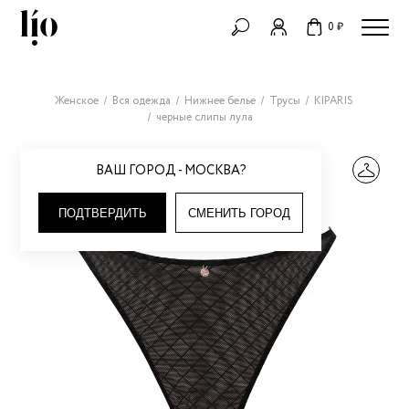
0 ₽
Женское
Вся одежда
Нижнее белье
Трусы
KIPARIS
черные слипы лула
ВАШ ГОРОД - МОСКВА?
ПОДТВЕРДИТЬ
СМЕНИТЬ ГОРОД