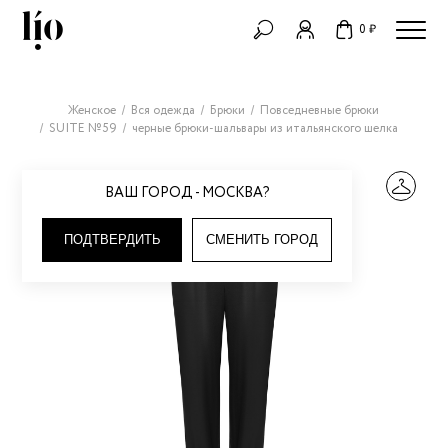
0 ₽
Женское
Вся одежда
Брюки
Повседневные брюки
SUITE №59
черные брюки-шальвары из итальянского шелка
ВАШ ГОРОД - МОСКВА?
ПОДТВЕРДИТЬ
СМЕНИТЬ ГОРОД