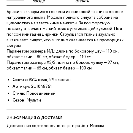
УХОДУ
ОПЛАТА
Брюки-шальвары изготовлены из смесовой ткани на основе
натурального шелка. Модель прямого силуэта собрана на
щиколотках на эластичные манжеты. За комфортную
посадку отвечает мягкий пояс с утягивающей кулисой. Под
поясом имитация ширинки. Струящаяся ткань визуально
вытягивает силуэт, что выгодно сказывается на пропорциях
фигуры.
Параметры размера M/L: длина по боковому шву — 110 см,
обхват талии — 80 см, обхват бедер — 110 см.
Параметры размера XS/S: длина по боковому шву — 97 см,
обхват талии — 65 см, обхват бедер — 100 см.
Состав:
95% шелк, 5% эластан
Артикул:
SUI048761
Стиль:
Повседневный
Сезон:
Мульти
ИНФОРМАЦИЯ О ДОСТАВКЕ
Доставка из сортировочного центра lio, г. Москва