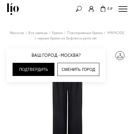
0 ₽
Женское
Вся одежда
Брюки
Повседневные брюки
IMKMODE
черные брюки из бифлекса pants set
ВАШ ГОРОД - МОСКВА?
ПОДТВЕРДИТЬ
СМЕНИТЬ ГОРОД