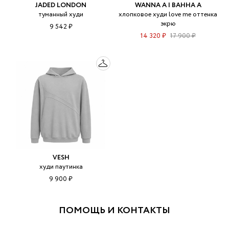
JADED LONDON
WANNA A | ВАННА А
туманный худи
хлопковое худи love me оттенка
экрю
9 542 ₽
14 320 ₽
17 900 ₽
VESH
худи паутинка
9 900 ₽
ПОМОЩЬ И КОНТАКТЫ