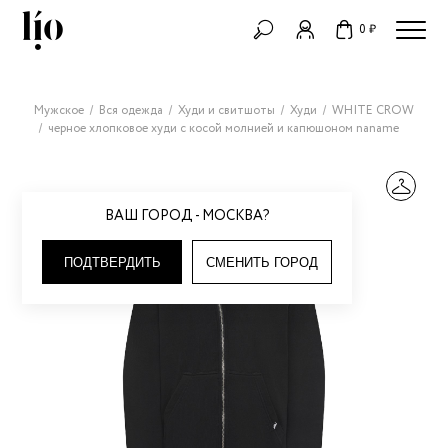
0 ₽
Мужское
Вся одежда
Худи и свитшоты
Худи
WHITE CROW
черное хлопковое худи с косой молнией и капюшоном naname
ВАШ ГОРОД - МОСКВА?
ПОДТВЕРДИТЬ
СМЕНИТЬ ГОРОД