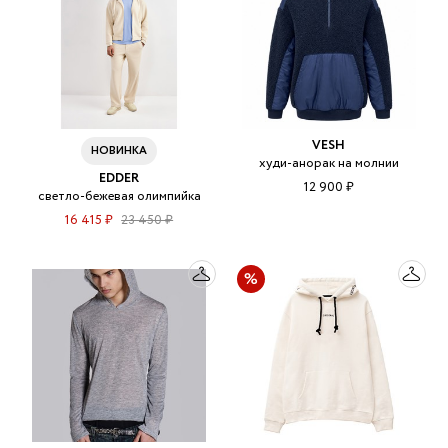
VESH
НОВИНКА
худи-анорак на молнии
EDDER
12 900 ₽
светло-бежевая олимпийка
16 415 ₽
23 450 ₽