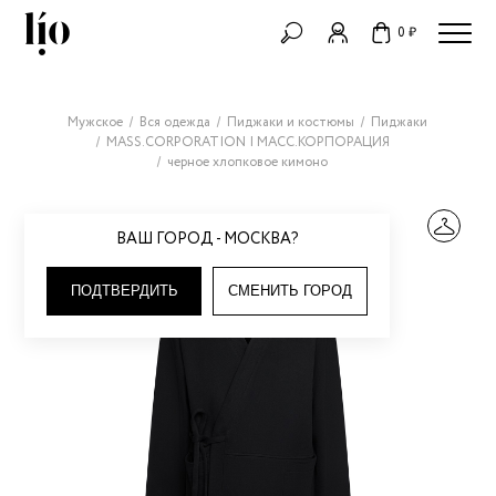
0 ₽
Мужское
Вся одежда
Пиджаки и костюмы
Пиджаки
MASS.CORPORATION | МАСС.КОРПОРАЦИЯ
черное хлопковое кимоно
ВАШ ГОРОД - МОСКВА?
ПОДТВЕРДИТЬ
СМЕНИТЬ ГОРОД