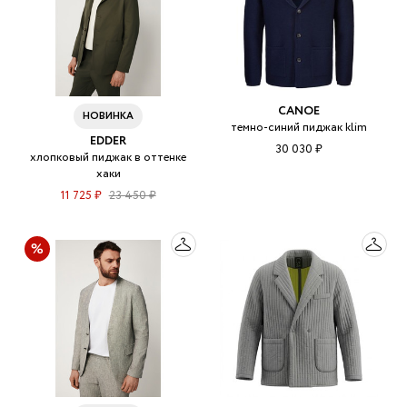
CANOE
НОВИНКА
темно-синий пиджак klim
EDDER
30 030 ₽
хлопковый пиджак в оттенке
хаки
11 725 ₽
23 450 ₽