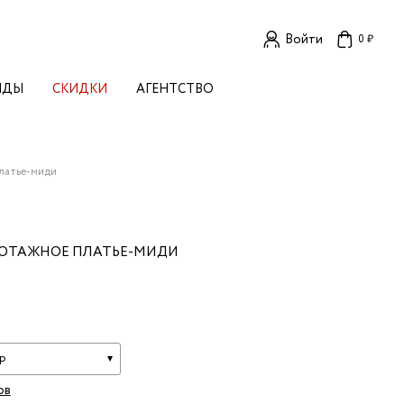
Войти
0 ₽
НДЫ
СКИДКИ
АГЕНТСТВО
ЕНСКИЕ БРЕНДЫ
OGA
TORE
I LIVE IN
латье-миди
LLSTORY
B STUDIO
A BUDNIK
КОТАЖНОЕ ПЛАТЬЕ-МИДИ
AL
L'
TIZED
R
TI
E
р
KA
ов
OK SUN