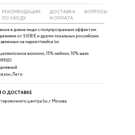
РЕКОМЕНДАЦИИ
ДОСТАВКА
ВОПРОСЫ
ПО УХОДУ
И ОПЛАТА
жное в длине миди с полупрозрачным эффектом.
делиями от SIEBIE и других локальных российских
авленных на маркетплейсе lio.
целлюлозное волокно, 15% нейлон, 10% шелк
099351
дневный
езон, Лето
 О ДОСТАВКЕ
тировочного центра lio, г. Москва