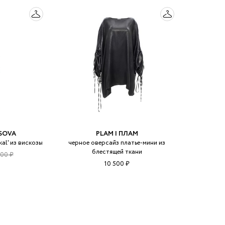
SOVA
PLAM | ПЛАМ
al' из вискозы
черное оверсайз платье-мини из
блестящей ткани
900 ₽
10 500 ₽