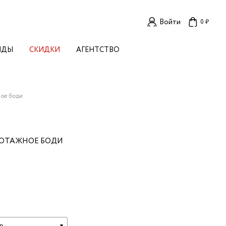
Войти
0 ₽
НДЫ
СКИДКИ
АГЕНТСТВО
ЕНСКИЕ БРЕНДЫ
OGA
TORE
I LIVE IN
ное боди
LLSTORY
B STUDIO
A BUDNIK
КОТАЖНОЕ БОДИ
AL
L'
TIZED
R
TI
E
KA
OK SUN
р