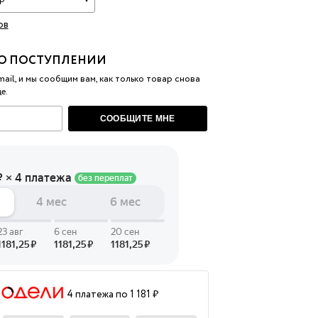
ов
 LINGERIE
T HEART
О ПОСТУПЛЕНИИ
ЦЕ
ail, и мы сообщим вам, как только товар снова
е.
СООБЩИТЕ МНЕ
4 платежа по 1 181 ₽