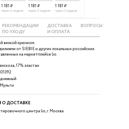
1 181 ₽
1 181 ₽
1 181 ₽
через 2 недели
через 2 недели
через 2 недели
РЕКОМЕНДАЦИИ
ДОСТАВКА
ВОПРОСЫ
ПО УХОДУ
И ОПЛАТА
й вязкой крючком.
делиями от SIEBIE и других локальных российских
авленных на маркетплейсе lio.
искоза, 17% эластан
031392
дневный
 Мульти
 О ДОСТАВКЕ
тировочного центра lio, г. Москва