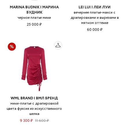
MARINA BUDNIK | МАРИНА
LEI LUI | ЛЕИ ЛУИ
БУДНИК
вечернее платье-макси с
черное платье мини
драпировками и вырезами в
мятном оттенке
25 000 ₽
60 000 ₽
WML BRAND | ВМЛ БРЕНД
мини-платье с драпировкой
цвета фуксия из искусственного
шелка
9 300 ₽
11 600 ₽