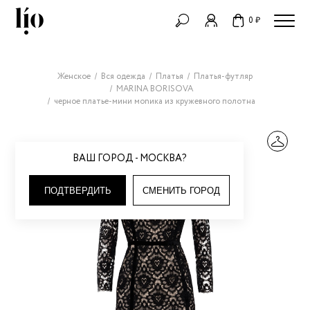
0 ₽
Женское
Вся одежда
Платья
Платья-футляр
MARINA BORISOVA
черное платье-мини моnика из кружевного полотна
ВАШ ГОРОД - МОСКВА?
ПОДТВЕРДИТЬ
СМЕНИТЬ ГОРОД