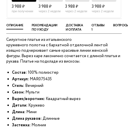
3 988 ₽
3 988 ₽
3 988 ₽
3 988 ₽
при получении
через 2 недели
через 2 недели
через 2 недели
ОПИСАНИЕ
РЕКОМЕНДАЦИИ
ДОСТАВКА
ОТЗЫВЫ
ВОПРОС
ПО УХОДУ
И ОПЛАТА
1
Силуэтное платье из итальянского
кружевного полотна с бархатной отделочной лентой
изящно подчеркивает самые красивые линии женской
фигуры. Вырез каре лаконично сочетается с длиной платья и
рукава. Платье на подкладе из вискозы.
Состав:
100% полиэстер
Артикул:
MAR075435
Стиль:
Вечерний
Сезон:
Мульти
Вырез/воротник:
Квадратный вырез
Детали:
Кружево
Длина:
Мини
Длина рукавов:
Длинные
Застежка:
Молния