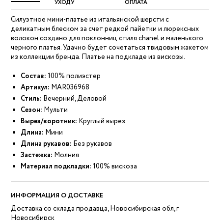
УХОДУ
ОПЛАТА
Силуэтное мини-платье из итальянской шерсти с
деликатным блеском за счет редкой пайетки и люрексных
волокон создано для поклонниц стиля chanel и маленького
черного платья. Удачно будет сочетаться твидовым жакетом
из коллекции бренда. Платье на подкладе из вискозы.
Состав:
100% полиэстер
Артикул:
MAR036968
Стиль:
Вечерний, Деловой
Сезон:
Мульти
Вырез/воротник:
Круглый вырез
Длина:
Мини
Длина рукавов:
Без рукавов
Застежка:
Молния
Материал подкладки:
100% вискоза
ИНФОРМАЦИЯ О ДОСТАВКЕ
Доставка со склада продавца, Новосибирская обл, г
Новосибирск