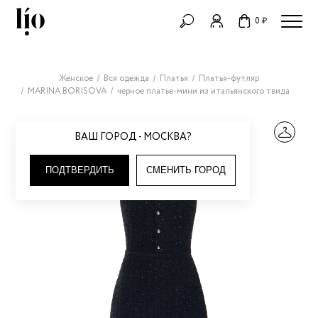
0 ₽
Женское
Вся одежда
Платья
Платья-футляр
MARINA BORISOVA
черное платье-мини из итальянского твида
ВАШ ГОРОД - МОСКВА?
ПОДТВЕРДИТЬ
СМЕНИТЬ ГОРОД