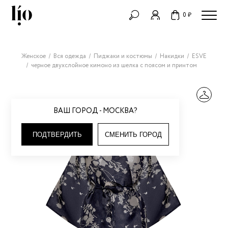
0 ₽
Женское
Вся одежда
Пиджаки и костюмы
Накидки
ESVE
черное двухслойное кимоно из шелка с поясом и принтом
ВАШ ГОРОД - МОСКВА?
ПОДТВЕРДИТЬ
СМЕНИТЬ ГОРОД