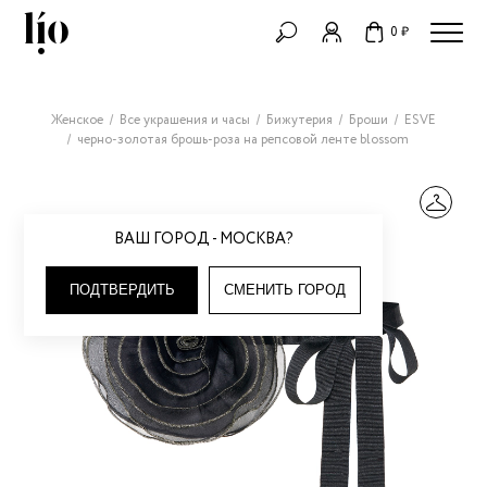
0 ₽
Женское
Все украшения и часы
Бижутерия
Броши
ESVE
черно-золотая брошь-роза на репсовой ленте blossom
ВАШ ГОРОД - МОСКВА?
ПОДТВЕРДИТЬ
СМЕНИТЬ ГОРОД