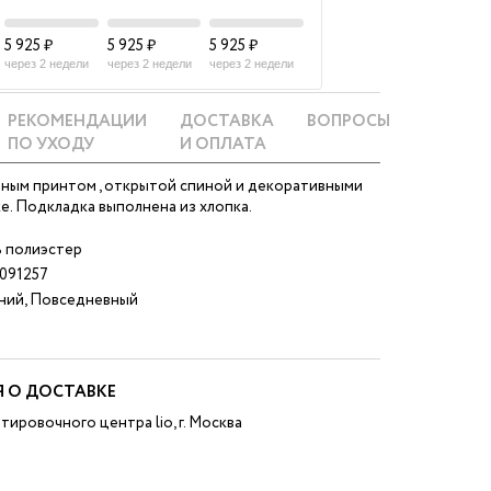
5 925 ₽
5 925 ₽
5 925 ₽
через 2 недели
через 2 недели
через 2 недели
РЕКОМЕНДАЦИИ
ДОСТАВКА
ВОПРОСЫ
ПО УХОДУ
И ОПЛАТА
чным принтом , открытой спиной и декоративными
е. Подкладка выполнена из хлопка.
 полиэстер
091257
ний, Повседневный
 О ДОСТАВКЕ
тировочного центра lio, г. Москва