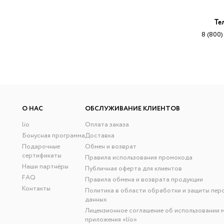
Те
8 (800)
О НАС
ОБСЛУЖИВАНИЕ КЛИЕНТОВ
lio
Оплата заказа
Бонусная программа
Доставка
Подарочные
Обмен и возврат
сертификаты
Правила использования промокода
Наши партнёры
Публичная оферта для клиентов
FAQ
Правила обмена и возврата продукции
Контакты
Политика в области обработки и защиты пер
данных
Лицензионное соглашение об использовании 
приложения «lío»