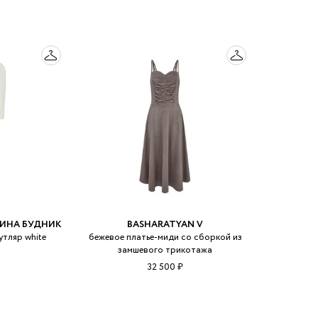
РИНА БУДНИК
BASHARATYAN V
утляр white
бежевое платье-миди со сборкой из
замшевого трикотажа
32 500 ₽