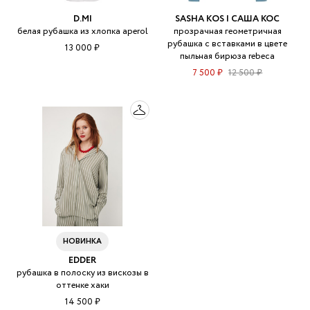
D.MI
SASHA KOS | САША КОС
белая рубашка из хлопка aperol
прозрачная геометричная
рубашка с вставками в цвете
13 000 ₽
пыльная бирюза rebeca
7 500 ₽
12 500 ₽
НОВИНКА
EDDER
рубашка в полоску из вискозы в
оттенке хаки
14 500 ₽