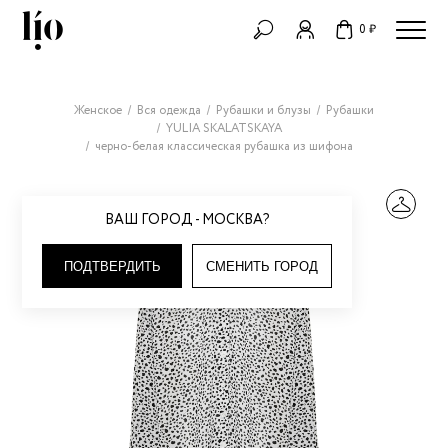
0 ₽
Женское
Вся одежда
Рубашки и блузы
Рубашки
YULIA SKALATSKAYA
черно-белая классическая рубашка из шифона
ВАШ ГОРОД - МОСКВА?
ПОДТВЕРДИТЬ
СМЕНИТЬ ГОРОД