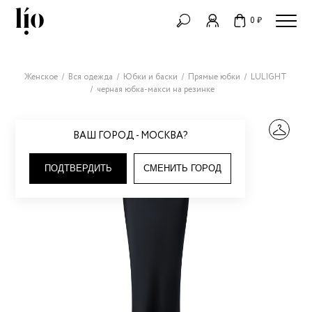
0 ₽
Женское
Вся одежда
Юбки и баски
Прямые юбки
LULIGHT
черная юбка-макси на резинке
ВАШ ГОРОД - МОСКВА?
ПОДТВЕРДИТЬ
СМЕНИТЬ ГОРОД