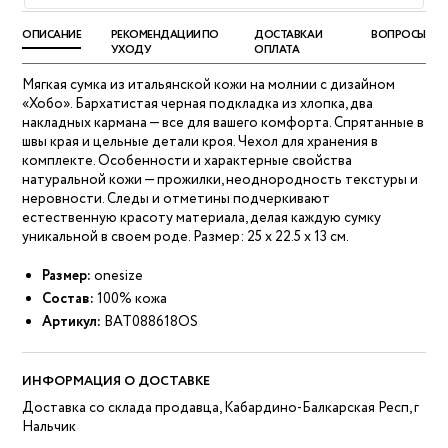
ОПИСАНИЕ
РЕКОМЕНДАЦИИ ПО
ДОСТАВКА И
ВОПРОСЫ
УХОДУ
ОПЛАТА
Мягкая сумка из итальянской кожи на молнии с дизайном
«Хобо». Бархатистая черная подкладка из хлопка, два
накладных кармана — все для вашего комфорта. Спрятанные в
швы края и цельные детали кроя. Чехол для хранения в
комплекте. Особенности и характерные свойства
натуральной кожи — прожилки, неоднородность текстуры и
неровности. Следы и отметины подчеркивают
естественную красоту материала, делая каждую сумку
уникальной в своем роде. Размер: 25 x 22.5 x 13 см.
Размер:
onesize
Состав:
100% кожа
Артикул:
BAT088618OS
ИНФОРМАЦИЯ О ДОСТАВКЕ
Доставка со склада продавца, Кабардино-Балкарская Респ, г
Нальчик