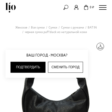
0 ₽
Женское
Все сумки
Сумки
Сумки с ручками
BATIN
черная сумка puff black из натуральной кожи
ВАШ ГОРОД - МОСКВА?
ПОДТВЕРДИТЬ
СМЕНИТЬ ГОРОД