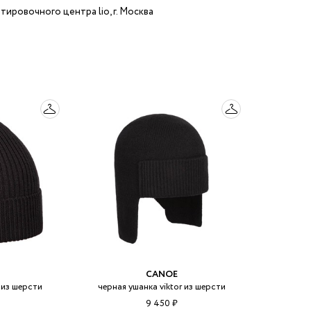
тировочного центра lio, г. Москва
CANOE
 из шерсти
черная ушанка viktor из шерсти
9 450 ₽