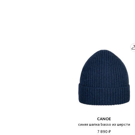
CANOE
синяя шапка basso из шерсти
7 890 ₽