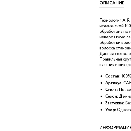
ОПИСАНИЕ
Технология AIR
итальянской 10
обработана по н
невероятную ле
обработки воло
волоска станови
Данная технолог
Правильная кру
вязания и шикар
Состав:
100%
Артикул:
CAN
Стиль:
Повсе
Сезон:
Демис
Застежка:
Без
Узор:
Однот
ИНФОРМАЦИЯ