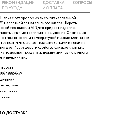
РЕКОМЕНДАЦИИ
ДОСТАВКА
ВОПРОСЫ
ПО УХОДУ
И ОПЛАТА
. Шапка с отворотом из высококачественной
0% шерстяной пряжи элитного класса. Шерсть
овой технологии AIR, что придает изделиям
гкость и мягкие тактильные ощущения. С помощью
кон под высокими температурой и давлением, ствол
тся полым, что делает изделия легкими и теплыми.
ия дает 100% шерсти свойства близкие к альпаке.
тка позволяет придать изделиям имитацию ручного
ный внешний вид.
 шерсть
06738856-59
дневный
езон, Зима
 застежки
онный
 О ДОСТАВКЕ