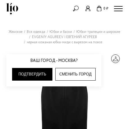
0 ₽
Женское
Вся одежда
Юбки и баски
Юбки-трапеции и широкие
EVGENIY AGUREEV | ЕВГЕНИЙ АГУРЕЕВ
черная кожаная юбка-миди с вырезом на поясе
ВАШ ГОРОД - МОСКВА?
ПОДТВЕРДИТЬ
СМЕНИТЬ ГОРОД